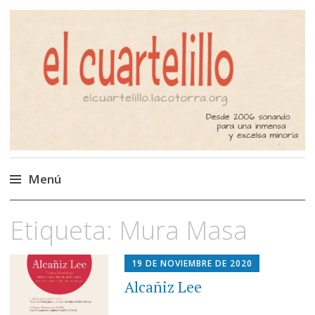
El Cuartelillo
Programa de radio de música
independiente. Podcast
Menú
Saltar
Etiqueta:
Mura Masa
al
contenido
19 DE NOVIEMBRE DE 2020
Alcañiz Lee