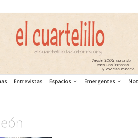
ca independiente. Podcast
mas
Entrevistas
Espacios
Emergentes
Not
león