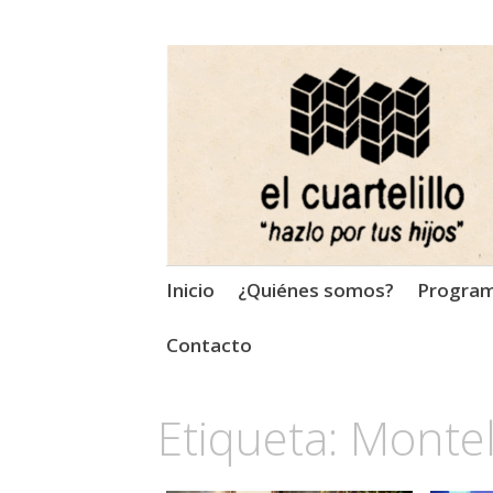
El Cuartelillo
Programa de radio de músi
Saltar
Inicio
¿Quiénes somos?
Progra
al
contenido
Contacto
Etiqueta:
Monte