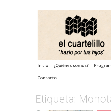
El Cuartelillo
Programa de radio de músi
Saltar
Inicio
¿Quiénes somos?
Progra
al
contenido
Contacto
Etiqueta:
Monot