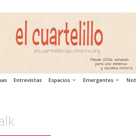
ca independiente. Podcast
mas
Entrevistas
Espacios
Emergentes
Not
alk