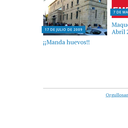
7 DE M
Maque
17 DE JULIO DE 2009
Abril
¡¡Manda huevos!!
Orgullosa