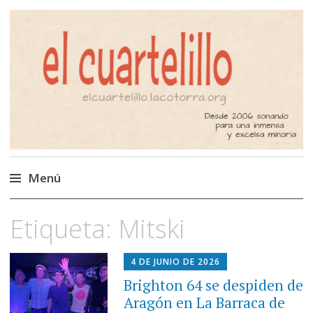
El Cuartelillo
Programa de radio de música
independiente. Podcast
Menú
Saltar
Etiqueta:
Mitski
al
contenido
4 DE JUNIO DE 2026
Brighton 64 se despiden de
Aragón en La Barraca de