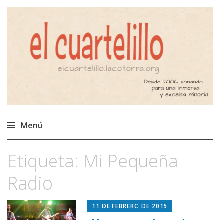
El Cuartelillo
Programa de radio de música
independiente. Podcast
Menú
Saltar
Etiqueta:
Mi Pequeña
al
contenido
Radio
11 DE FEBRERO DE 2015