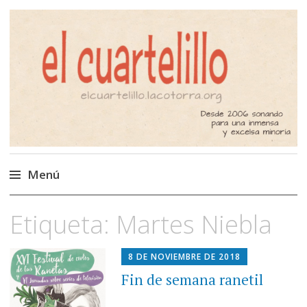
El Cuartelillo
Programa de radio de música
independiente. Podcast
Menú
Saltar
Etiqueta:
Martes Niebla
al
contenido
8 DE NOVIEMBRE DE 2018
Fin de semana ranetil