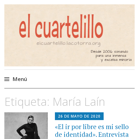
El Cuartelillo
Programa de radio de música
independiente. Podcast
Menú
Saltar
Etiqueta:
María Laín
al
contenido
26 DE MAYO DE 2020
«El ir por libre es mi sello
de identidad». Entrevista