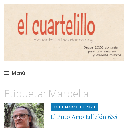
El Cuartelillo
Programa de radio de música
independiente. Podcast
Menú
Saltar
Etiqueta:
Marbella
al
contenido
16 DE MARZO DE 2023
El Puto Amo Edición 635