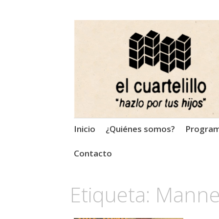
El Cuartelillo
Programa de radio de músi
Saltar
Inicio
¿Quiénes somos?
Progra
al
contenido
Contacto
Etiqueta:
Manne