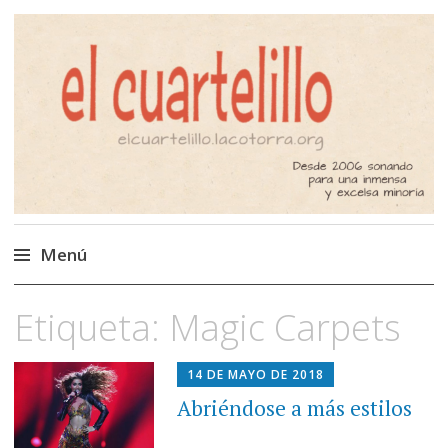
El Cuartelillo
Programa de radio de música
independiente. Podcast
Menú
Saltar
Etiqueta:
Magic Carpets
al
contenido
14 DE MAYO DE 2018
Abriéndose a más estilos