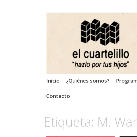
El Cuartelillo
Programa de radio de músi
Saltar
Inicio
¿Quiénes somos?
Progra
al
contenido
Contacto
Etiqueta:
M. Wa