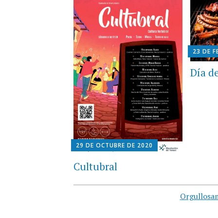
23 DE F
Día de
29 DE OCTUBRE DE 2020
Cultubral
Orgullosa