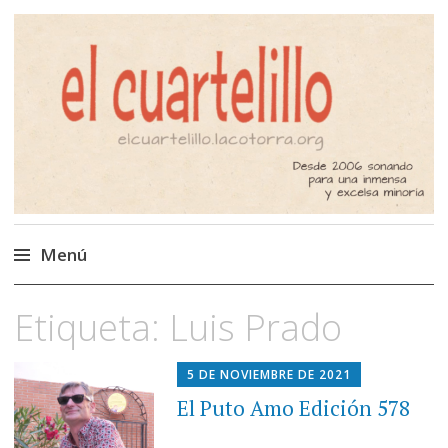
El Cuartelillo
Programa de radio de música
independiente. Podcast
Menú
Saltar
Etiqueta:
Luis Prado
al
contenido
5 DE NOVIEMBRE DE 2021
El Puto Amo Edición 578