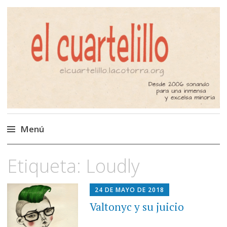
El Cuartelillo
Programa de radio de música
independiente. Podcast
Menú
Saltar
Etiqueta:
Loudly
al
contenido
24 DE MAYO DE 2018
Valtonyc y su juicio