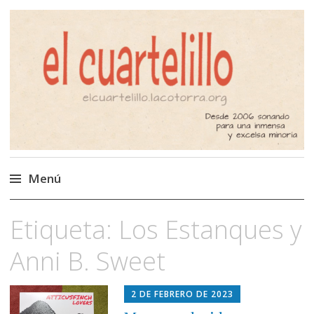
El Cuartelillo
Programa de radio de música
independiente. Podcast
Menú
Saltar
Etiqueta:
Los Estanques y
al
contenido
Anni B. Sweet
2 DE FEBRERO DE 2023