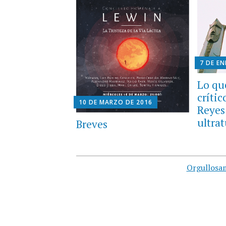
7 DE E
Lo qu
crític
10 DE MARZO DE 2016
Reyes
ultra
Breves
Orgullosa