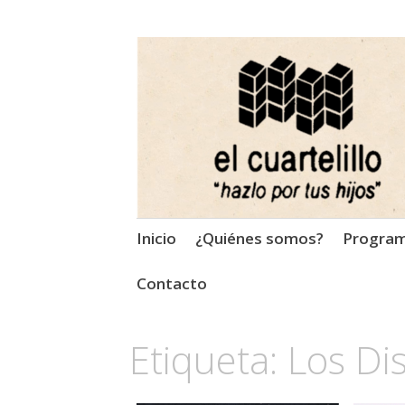
El Cuartelillo
Programa de radio de músi
Saltar
Inicio
¿Quiénes somos?
Progra
al
contenido
Contacto
Etiqueta:
Los Di