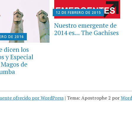
12 DE FEBRERO DE 2015
Nuestro emergente de
2014 es… The Gachises
NERO DE 2016
e dicen los
os y Especial
 Magos de
tumba
mente ofrecido por WordPress
|
Tema: Apostrophe 2 por
Word