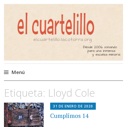
El Cuartelillo
Programa de radio de música
independiente. Podcast
Menú
Saltar
Etiqueta:
Lloyd Cole
al
contenido
31 DE ENERO DE 2020
Cumplimos 14