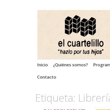
El Cuartelillo
Programa de radio de músi
Saltar
Inicio
¿Quiénes somos?
Progra
al
contenido
Contacto
Etiqueta:
Librer