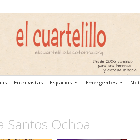
ca independiente. Podcast
mas
Entrevistas
Espacios
Emergentes
Not
ía Santos Ochoa