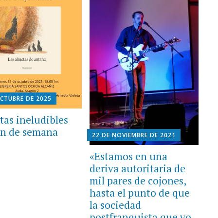
OCTUBRE DE 2025
tas ineludibles
fin de semana
22 DE NOVIEMBRE DE 2021
«Estamos en una
deriva autoritaria de
mil pares de cojones,
hasta el punto de que
la sociedad
postfranquista que yo