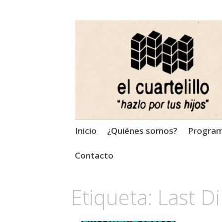
El Cuartelillo
Programa de radio de músi
Saltar
Inicio
¿Quiénes somos?
Progra
al
contenido
Contacto
Etiqueta:
Last D