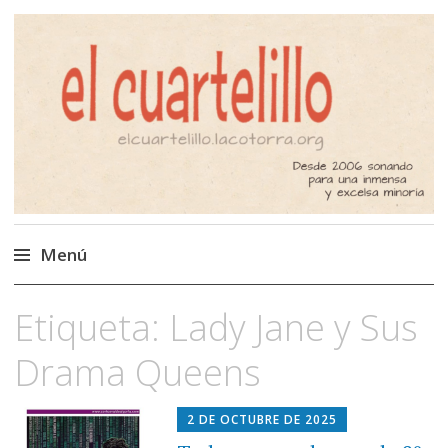
El Cuartelillo
Programa de radio de música
independiente. Podcast
Menú
Saltar
Etiqueta:
Lady Jane y Sus
al
contenido
Drama Queens
2 DE OCTUBRE DE 2025