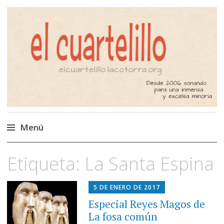
El Cuartelillo
Programa de radio de música
independiente. Podcast
Menú
Saltar
Etiqueta:
La Santa Espina
al
contenido
5 DE ENERO DE 2017
Especial Reyes Magos de
La fosa común