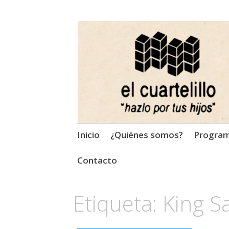
El Cuartelillo
Programa de radio de músi
Saltar
Inicio
¿Quiénes somos?
Progra
al
contenido
Contacto
Etiqueta:
King S