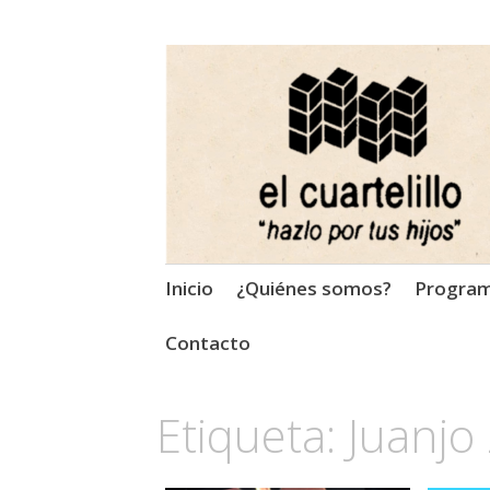
El Cuartelillo
Programa de radio de músi
Saltar
Inicio
¿Quiénes somos?
Progra
al
contenido
Contacto
Etiqueta:
Juanjo