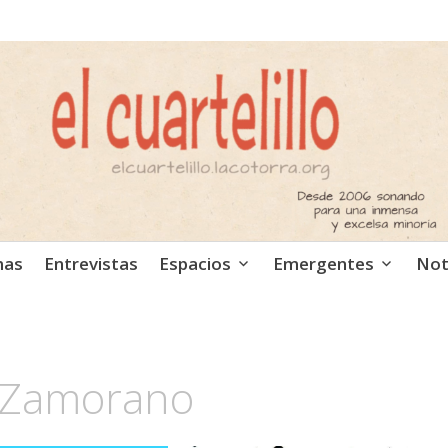
ca independiente. Podcast
mas
Entrevistas
Espacios
Emergentes
Not
 Zamorano