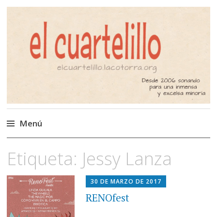
El Cuartelillo
Programa de radio de música
independiente. Podcast
Menú
Saltar
Etiqueta:
Jessy Lanza
al
contenido
30 DE MARZO DE 2017
RENOfest