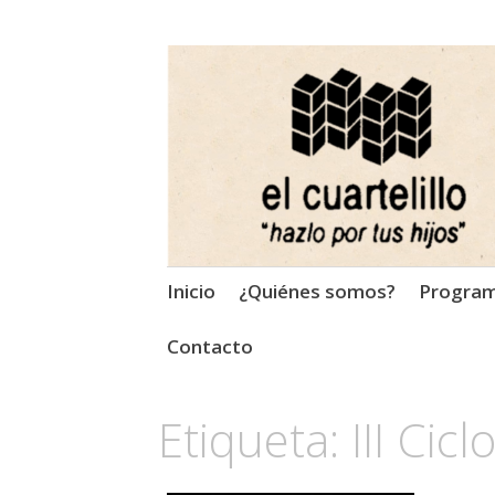
El Cuartelillo
Programa de radio de músi
Saltar
Inicio
¿Quiénes somos?
Progra
al
contenido
Contacto
Etiqueta:
III Cic