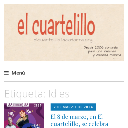
El Cuartelillo
Programa de radio de música
independiente. Podcast
Menú
Saltar
Etiqueta:
Idles
al
contenido
7 DE MARZO DE 2024
El 8 de marzo, en El
cuartelillo, se celebra