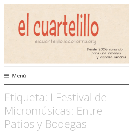
El Cuartelillo
Programa de radio de música
independiente. Podcast
Menú
Saltar
Etiqueta:
I Festival de
al
contenido
Micromúsicas: Entre
Patios y Bodegas