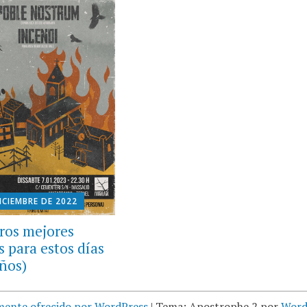
ICIEMBRE DE 2022
ros mejores
s para estos días
años)
mente ofrecido por WordPress
|
Tema: Apostrophe 2 por
Word