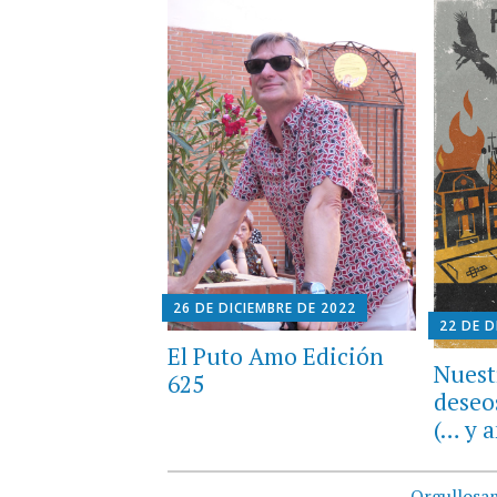
26 DE DICIEMBRE DE 2022
22 DE D
El Puto Amo Edición
Nuest
625
deseo
(… y 
Orgullosa