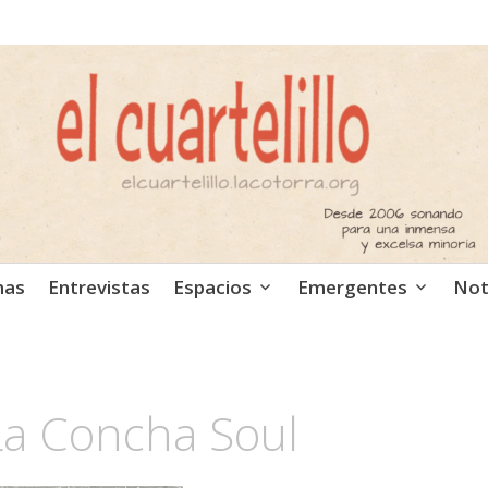
ca independiente. Podcast
mas
Entrevistas
Espacios
Emergentes
Not
La Concha Soul