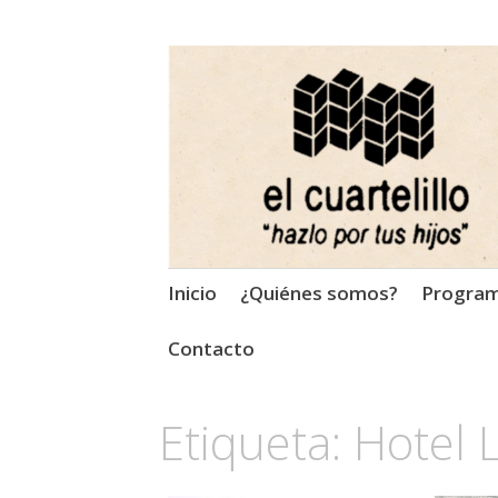
El Cuartelillo
Programa de radio de músi
Saltar
Inicio
¿Quiénes somos?
Progra
al
contenido
Contacto
Etiqueta:
Hotel 