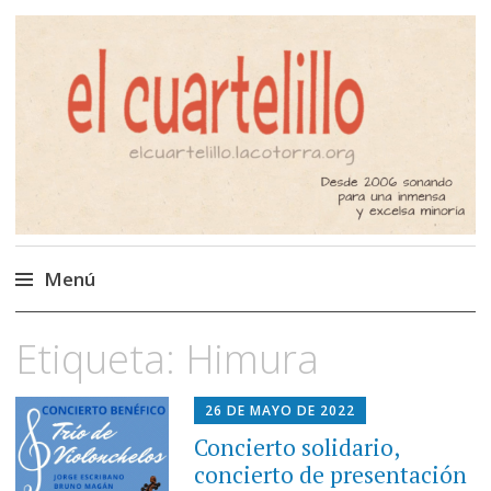
El Cuartelillo
Programa de radio de música
independiente. Podcast
Menú
Saltar
Etiqueta:
Himura
al
contenido
26 DE MAYO DE 2022
Concierto solidario,
concierto de presentación