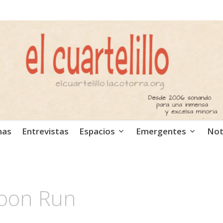
ca independiente. Podcast
mas
Entrevistas
Espacios
Emergentes
Not
Moon Run