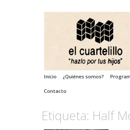
El Cuartelillo
Programa de radio de músi
Saltar
Inicio
¿Quiénes somos?
Progra
al
contenido
Contacto
Etiqueta:
Half 