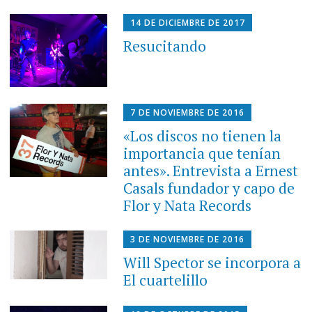
14 DE DICIEMBRE DE 2017
Resucitando
7 DE NOVIEMBRE DE 2016
«Los discos no tienen la
importancia que tenían
antes». Entrevista a Ernest
Casals fundador y capo de
Flor y Nata Records
3 DE NOVIEMBRE DE 2016
Will Spector se incorpora a
El cuartelillo