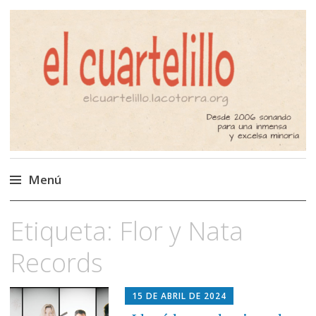
El Cuartelillo
Programa de radio de música
independiente. Podcast
Menú
Saltar
Etiqueta:
Flor y Nata
al
contenido
Records
15 DE ABRIL DE 2024