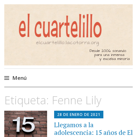
El Cuartelillo
Programa de radio de música
independiente. Podcast
Menú
Saltar
Etiqueta:
Fenne Lily
al
contenido
28 DE ENERO DE 2021
Llegamos a la
adolescencia: 15 años de El