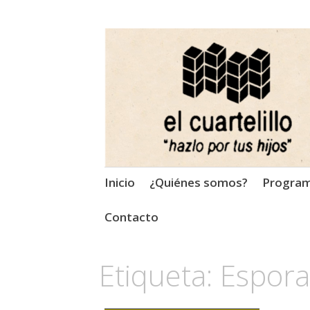
El Cuartelillo
Programa de radio de músi
Saltar
Inicio
¿Quiénes somos?
Progra
al
contenido
Contacto
Etiqueta:
Espora