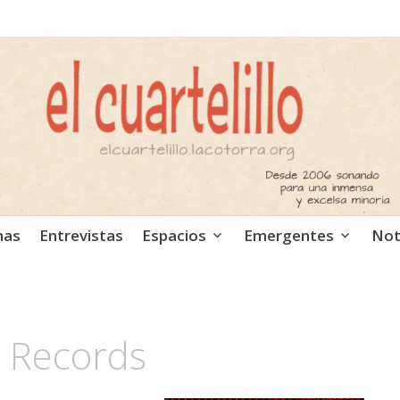
ca independiente. Podcast
mas
Entrevistas
Espacios
Emergentes
Not
 Records