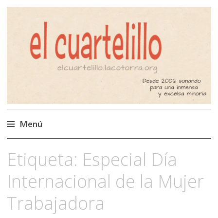
El Cuartelillo
Programa de radio de música
independiente. Podcast
Menú
Saltar
Etiqueta:
Especial Día
al
contenido
Internacional de la Mujer
Trabajadora