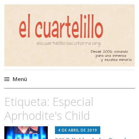
El Cuartelillo
Programa de radio de música
independiente. Podcast
Menú
Saltar
Etiqueta:
Especial
al
contenido
Aprhodite's Child
4 DE ABRIL DE 2019