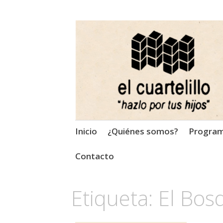
El Cuartelillo
Programa de radio de músi
Saltar
Inicio
¿Quiénes somos?
Progra
al
contenido
Contacto
Etiqueta:
El Bos