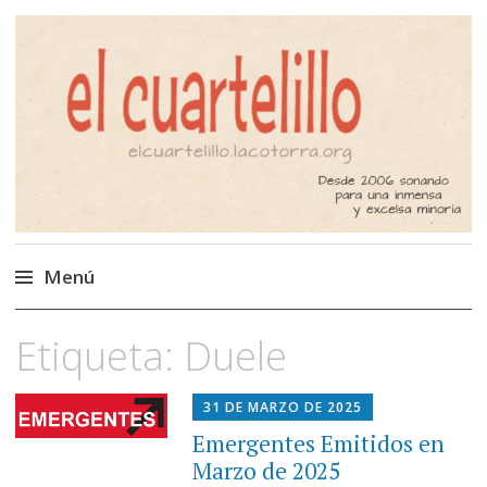
El Cuartelillo
Programa de radio de música
independiente. Podcast
Menú
Saltar
Etiqueta:
Duele
al
contenido
31 DE MARZO DE 2025
Emergentes Emitidos en
Marzo de 2025