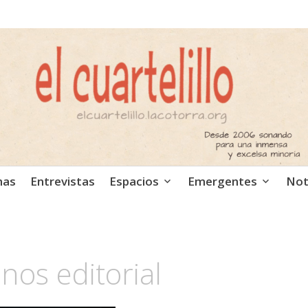
ca independiente. Podcast
mas
Entrevistas
Espacios
Emergentes
Not
os editorial