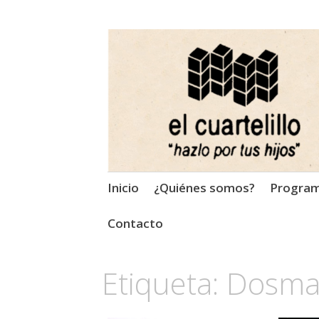
El Cuartelillo
Programa de radio de músi
Saltar
Inicio
¿Quiénes somos?
Progra
al
contenido
Contacto
Etiqueta:
Dosman