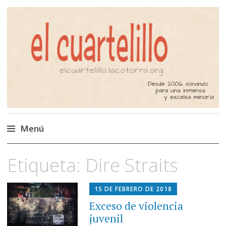
El Cuartelillo
Programa de radio de música
independiente. Podcast
Menú
Saltar
Etiqueta:
Dire Straits
al
contenido
15 DE FEBRERO DE 2018
Exceso de violencia
juvenil