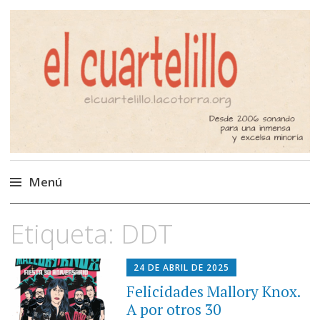
El Cuartelillo
Programa de radio de música
independiente. Podcast
Menú
Saltar
Etiqueta:
DDT
al
contenido
24 DE ABRIL DE 2025
Felicidades Mallory Knox.
A por otros 30