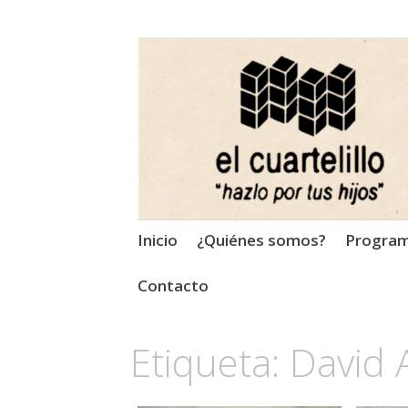
El Cuartelillo
Programa de radio de músi
Saltar
Inicio
¿Quiénes somos?
Progra
al
contenido
Contacto
Etiqueta:
David 