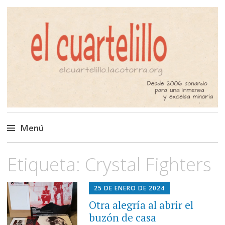
El Cuartelillo
Programa de radio de música
independiente. Podcast
Menú
Saltar
Etiqueta:
Crystal Fighters
al
contenido
25 DE ENERO DE 2024
Otra alegría al abrir el
buzón de casa