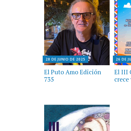
28 DE JUNIO DE 2025
26 DE J
El Puto Amo Edición
El II
735
crece