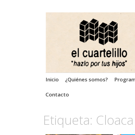
El Cuartelillo
Programa de radio de músi
Saltar
Inicio
¿Quiénes somos?
Progra
al
contenido
Contacto
Etiqueta:
Cloaca