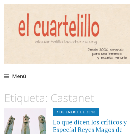
El Cuartelillo
Programa de radio de música
independiente. Podcast
Menú
Saltar
Etiqueta:
Castanet
al
contenido
7 DE ENERO DE 2016
Lo que dicen los críticos y
Especial Reyes Magos de