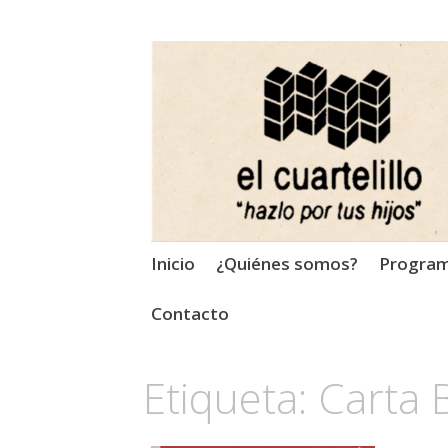
El Cuartelillo
Programa de radio de músi
Saltar
Inicio
¿Quiénes somos?
Progra
al
contenido
Contacto
Etiqueta:
Carta 