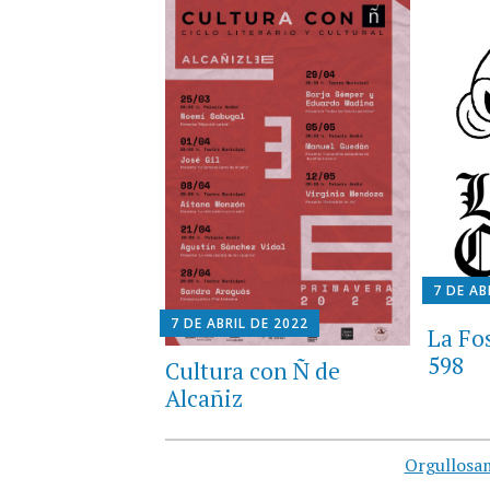
7 DE AB
7 DE ABRIL DE 2022
La Fo
598
Cultura con Ñ de
Alcañiz
Orgullosa