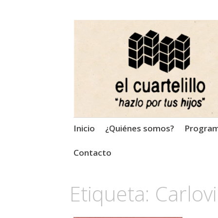
El Cuartelillo
Programa de radio de músi
Saltar
Inicio
¿Quiénes somos?
Progra
al
contenido
Contacto
Etiqueta:
Carlov