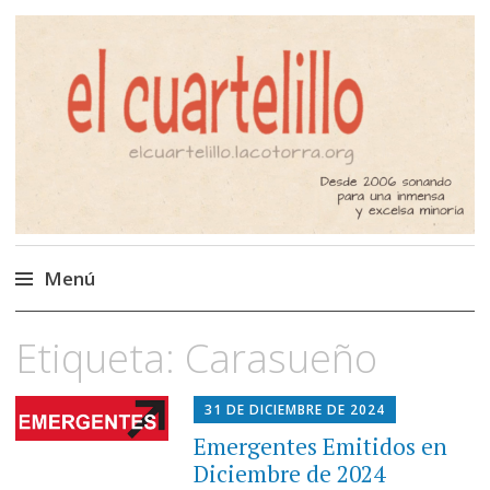
El Cuartelillo
Programa de radio de música
independiente. Podcast
Menú
Saltar
Etiqueta:
Carasueño
al
contenido
31 DE DICIEMBRE DE 2024
Emergentes Emitidos en
Diciembre de 2024