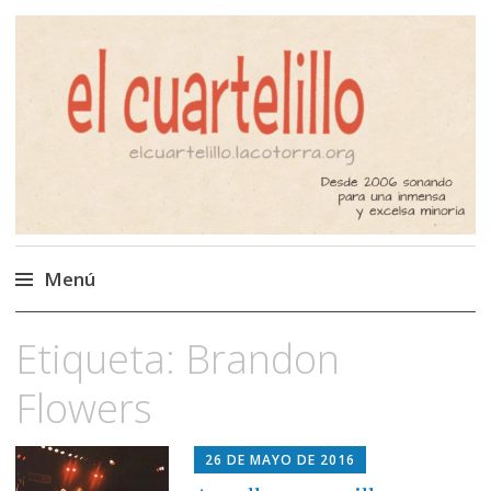
El Cuartelillo
Programa de radio de música
independiente. Podcast
Menú
Saltar
Etiqueta:
Brandon
al
contenido
Flowers
26 DE MAYO DE 2016