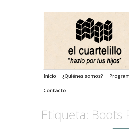
El Cuartelillo
Programa de radio de músi
Saltar
Inicio
¿Quiénes somos?
Progra
al
contenido
Contacto
Etiqueta:
Boots 