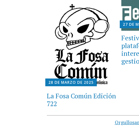
27 DE 
Festi
plata
inter
gestio
28 DE MARZO DE 2025
La Fosa Común Edición
722
Orgullosa