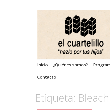
El Cuartelillo
Programa de radio de músi
Saltar
Inicio
¿Quiénes somos?
Progra
al
contenido
Contacto
Etiqueta:
Bleach