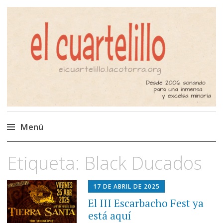
El Cuartelillo
Programa de radio de música
independiente. Podcast
Menú
Saltar
Etiqueta:
Black Ducados
al
contenido
17 DE ABRIL DE 2025
El III Escarbacho Fest ya
está aquí